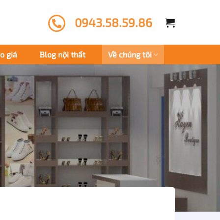
0943.58.59.86
o giá
Blog nội thất
Về chúng tôi