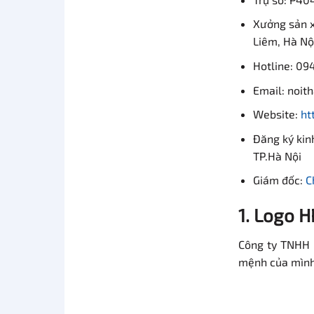
Xưởng sản x
Liêm, Hà Nộ
Hotline: 0
Email: noit
Website:
ht
Đăng ký kin
TP.Hà Nội
Giám đốc:
C
1. Logo 
Công ty TNHH 
mệnh của mình