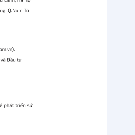
ơng, Q.Nam Từ
om.vn).
 và Đầu tư
 phát triển sứ