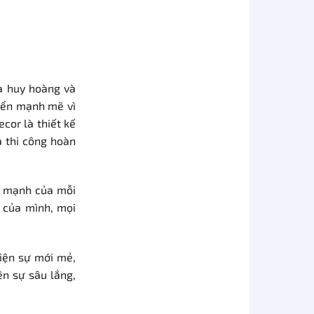
à huy hoàng và
riển mạnh mẽ vì
cor là thiết kế
à thi công hoàn
c mạnh của mỗi
2 của mình, mọi
iện sự mới mẻ,
n sự sâu lắng,