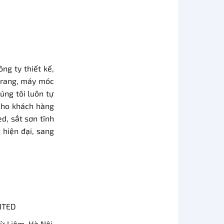
ông ty thiết kế,
 trang, máy móc
húng tôi luôn tự
 cho khách hàng
d, sắt sơn tĩnh
 hiện đại, sang
ITED
Từ Liêm, Hà Nội