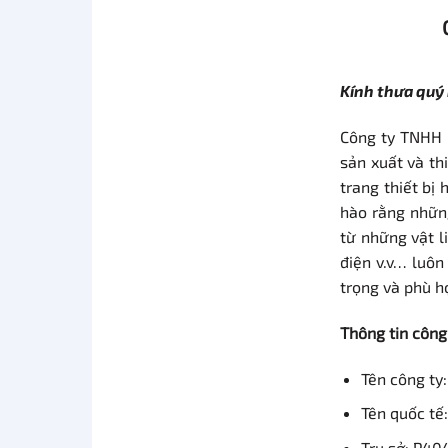
Kính thưa quý
Công ty TNHH 
sản xuất và th
trang thiết bị 
hào rằng những
từ những vật l
điện v.v… luôn
trọng và phù h
Thông tin công 
Tên công t
Tên quốc t
Trụ sở: P40