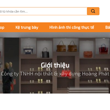
m
m:
hop
Kệ trưng bày
Hình ảnh thi công thực tế
Bá
Giới thiệu
Công ty TNHH nội thất & xây dựng Hoàng Phát