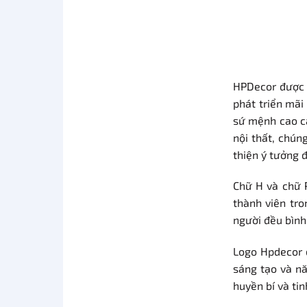
HPDecor được 
phát triển mãi
sứ mệnh cao cả
nội thất, chún
thiện ý tưởng 
Chữ H và chữ 
thành viên tro
người đều bình 
Logo Hpdecor 
sáng tạo và n
huyền bí và ti