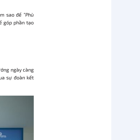
làm sao để
“Phù
để góp phần tạo
hướng ngày càng
qua sự đoàn kết