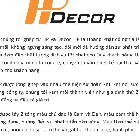
chúng tôi ghép từ HP và Decor. HP là Hoàng Phát có nghĩa l
 mãi, không ngừng sáng tạo, đổi mới để hướng đến sự phát t
 đem đến chất lượng dịch vụ tốt nhất cho Quý khách hàng. De
g tôi định vị mình là công ty chuyên tư vấn thiết kế nội thất v
đó cho khách hàng.
P được lồng ghép vào nhau thể hiện sự đoàn kết, kết nối sứ
ng công ty, chúng tôi xem mỗi thành viên như gia đình thứ 
đẳng và đều có giá trị.
được lấy 2 tông màu chủ đạo là Cam và Đen, màu cam thể h
ăng động, hướng đến sự phát triển bền vững. Màu Đen thể hiệ
nh tế, hướng đến sự cảm thụ và gặt hái thành công, hạnh phúc.