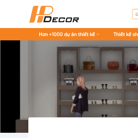
Chuyển
đến
Tì
kiế
nội
dung
Hơn +1000 dự án thiết kế
Thiết kế s