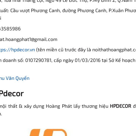
uất: Cầu vượt Phương Canh, đường Phương Canh, P.Xuân Phư
i
943585986
hat.hoangphat1@gmail.com
tps://hpdecor.vn
(tên miền cũ trước đây là noithathoangphat.c
h doanh số: 0107290781, cấp ngày 01/03/2016 tại Sở Kế hoạch
hu Văn Quyển
HPdecor
nội thất & xây dựng Hoàng Phát lấy thương hiệu
HPDECOR
để
.