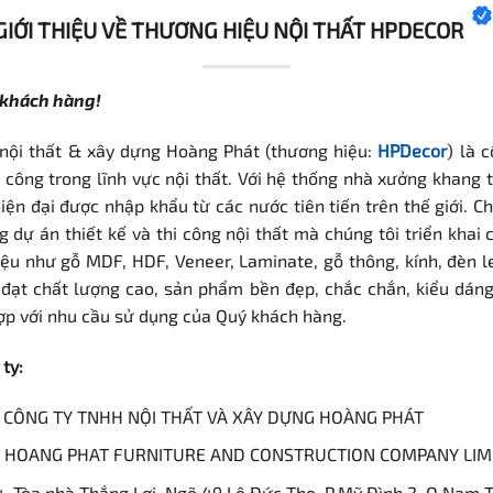
GIỚI THIỆU VỀ THƯƠNG HIỆU NỘI THẤT HPDECOR
 khách hàng!
nội thất & xây dựng Hoàng Phát (thương hiệu:
HPDecor
) là c
i công trong lĩnh vực nội thất. Với hệ thống nhà xưởng khang
hiện đại được nhập khẩu từ các nước tiên tiến trên thế giới. C
 dự án thiết kế và thi công nội thất mà chúng tôi triển khai
iệu như gỗ MDF, HDF, Veneer, Laminate, gỗ thông, kính, đèn le
 đạt chất lượng cao, sản phẩm bền đẹp, chắc chắn, kiểu dáng
ợp với nhu cầu sử dụng của Quý khách hàng.
ty:
y: CÔNG TY TNHH NỘI THẤT VÀ XÂY DỰNG HOÀNG PHÁT
ế: HOANG PHAT FURNITURE AND CONSTRUCTION COMPANY LIM
4, Tòa nhà Thắng Lợi, Ngõ 49 Lê Đức Thọ, P.Mỹ Đình 2, Q.Nam 