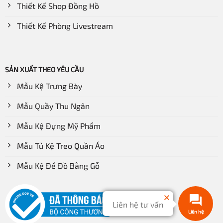
Thiết Kế Shop Đồng Hồ
Thiết Kế Phòng Livestream
SẢN XUẤT THEO YÊU CẦU
Mẫu Kệ Trưng Bày
Mẫu Quầy Thu Ngân
Mẫu Kệ Đựng Mỹ Phẩm
Mẫu Tủ Kệ Treo Quần Áo
Bố trí hệ thống đèn chiếu sáng một cách thông minh giúp nâng
tầm giá trị các sản phẩm, tạo hiệu ứng mạnh cho khách hàng
Mẫu Kệ Để Đồ Bằng Gỗ
Về lựa chọn loại đèn, đèn led âm trần, đèn ốp trần là phù
Liên hệ tư vấn
hợp nhất. Hạn chế sử dụng các loại đèn thả vì chúng sẽ
Liên hệ
khiến khách hàng bị phân tâm hoặc đơn giản, chúng sẽ ấn