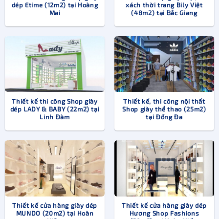
dép Etime (12m2) tại Hoàng
xách thời trang Bily Việt
Tùy thuộc vào đối tượng phục vụ là khách hàng nam hay
Mai
(48m2) tại Bắc Giang
khách hàng nữ mà khách hàng nam để định hình phong
cách thiết kế shop phù hợp.
Thông thường
thiết kế cửa hàng giày dép
nam sẽ hướng
đến sự sang trọng, lịch lãm. Trong khi đó, phong cách thiết
kế dành cho phái đẹp là sự nhẹ nhàng, nữ tính.
Thiết kế thi công Shop giày
Thiết kế, thi công nội thất
Với những cửa hàng giày dép phong cách thể thao, sneaker
dép LADY & BABY (22m2) tại
Shop giày thể thao (25m2)
dành cho cả nam và nữ, thiết kế cần thể hiện sự khỏe
Linh Đàm
tại Đống Đa
khoắn, năng động, hiện đại.
Thiết kế cửa hàng giày dép
Thiết kế cửa hàng giày dép
MUNDO (20m2) tại Hoàn
Hương Shop Fashions