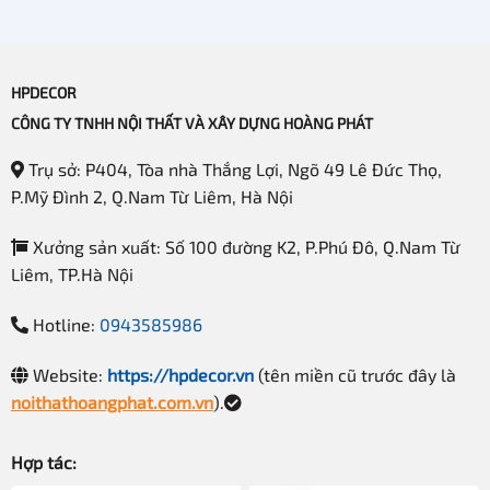
HPDECOR
CÔNG TY TNHH NỘI THẤT VÀ XÂY DỰNG HOÀNG PHÁT
Trụ sở: P404, Tòa nhà Thắng Lợi, Ngõ 49 Lê Đức Thọ,
P.Mỹ Đình 2, Q.Nam Từ Liêm, Hà Nội
Xưởng sản xuất: Số 100 đường K2, P.Phú Đô, Q.Nam Từ
Liêm, TP.Hà Nội
Nội thất shop giày dép cần được bố trí hài hòa với không gian, tạo
Hotline:
0943585986
cảm giác thoải mái cho khách hàng khi mua sắm
Website:
https://hpdecor.vn
(tên miền cũ trước đây là
noithathoangphat.com.vn
).
Lưu ý:
Không nhồi nhét quá nhiều nội thất trong cửa hàng
sẽ gây cảm giác rối mắt, không có điểm nhấn. Bố trí tủ kệ
Hợp tác:
hợp lý, hài hòa và lối ra vào, di chuyển phù hợp sẽ tạo cảm