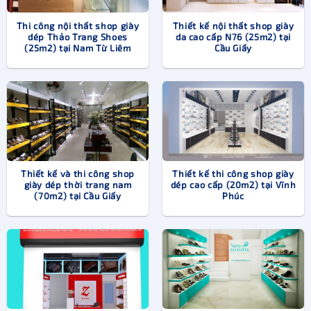
Thi công nội thất shop giày
Thiết kế nội thất shop giày
dép Thảo Trang Shoes
da cao cấp N76 (25m2) tại
(25m2) tại Nam Từ Liêm
Cầu Giấy
Thiết kế shop giày dép đẹp là bí kíp thu hút khách hàng đến mua
sắm
Để tạo khác biệt, việc đầu tiên mà các chủ shop cần phải
làm đó là đầu tư vào khâu thiết kế cửa hàng. Thông qua
Thiết kế và thi công shop
Thiết kế thi công shop giày
giày dép thời trang nam
dép cao cấp (20m2) tại Vĩnh
cách thiết kế mặt tiền, bố trí nội thất, trang trí shop giày
(70m2) tại Cầu Giấy
Phúc
dép một cách chỉn chu, chuyên nghiệp sẽ xây dựng nên
hình ảnh một thương hiệu luôn quan tâm đến trải nghiệm
mua sắm của khách hàng.
Hình ảnh shop giày dép
đẹp sẽ gây ấn tượng mạnh và thu
hút khách hàng vào mua sắm. Không chỉ vậy, nó còn giúp
nâng cao giá trị và vị thế thương hiệu trong lĩnh vực kinh