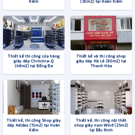
Kiếm
(30m2) tại Hoàn Kiếm
Thiết kế thi công cửa hàng
Thiết kế và thi công shop
giày dép Christina-Q
giày dép Hà Lê (80m2) tại
(48m2) tại Đống Đa
Thanh Hóa
Tùy thuộc vào phân khúc sản phẩm, đối tượng khách hàng để lựa
chọn phong cách thiết kế, trang trí cửa hàng giày dép phù hợp
Ngoài ra thiết kế cửa hàng còn phải phù hợp với phân khúc
sản phẩm. Sản phẩm càng cao cấp và có giá trị thì thiết kế
shop càng phải sang trọng, đẳng cấp giúp khách hàng có
Thiết kế, thi công Shop giày
Thiết kế, thi công nội thất
cảm giác mình là thượng đế khi bước vào cửa hàng.
dép Adidas (15m2) tại Hoàn
shop giày nam Winđ (25m2)
Kiếm
tại Bắc Ninh