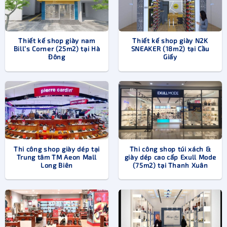
Thiết kế shop giày nam
Thiết kế shop giày N2K
Bill’s Corner (25m2) tại Hà
SNEAKER (18m2) tại Cầu
Đông
Giấy
Thiết kế và thi công nội thất shop giày dép
Thi công shop giày dép tại
Thi công shop túi xách &
Trung tâm TM Aeon Mall
giày dép cao cấp Exull Mode
Bạn có mặt bằng nhỏ nhưng vẫn muốn thiết kế shop giày
Long Biên
(75m2) tại Thanh Xuân
dép đẹp, thoải mái?
Bạn cần thiết kế cửa hàng giày dép thật sang trọng, đẳng
cấp để phục vụ những khách “sộp”?