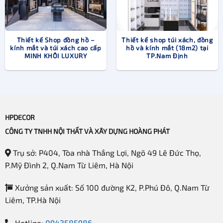
quan trọng của thiết kế shop với hoạt động kinh doanh, bạn
cũng sẽ hiểu tại sao cần phải đầu tư vào việc thiết kế thi
công cửa hàng nhiều hơn nữa.
Thiết kế Shop đồng hồ –
Thiết kế shop túi xách, đồng
kính mắt và túi xách cao cấp
hồ và kính mắt (18m2) tại
MINH KHÔI LUXURY
TP.Nam Định
HPDECOR
CÔNG TY TNHH NỘI THẤT VÀ XÂY DỰNG HOÀNG PHÁT
Trụ sở: P404, Tòa nhà Thắng Lợi, Ngõ 49 Lê Đức Thọ,
P.Mỹ Đình 2, Q.Nam Từ Liêm, Hà Nội
Xưởng sản xuất: Số 100 đường K2, P.Phú Đô, Q.Nam Từ
Liêm, TP.Hà Nội
Hotline:
0943585986