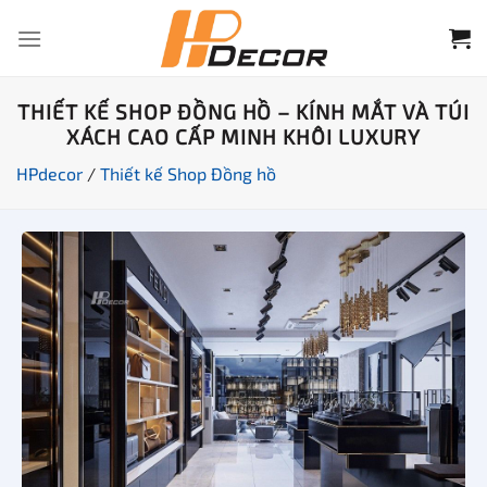
Chuyển
đến
nội
dung
THIẾT KẾ SHOP ĐỒNG HỒ – KÍNH MẮT VÀ TÚI
XÁCH CAO CẤP MINH KHÔI LUXURY
HPdecor
/
Thiết kế Shop Đồng hồ