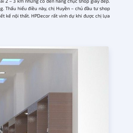
dài 2 – 3 km nhưng có đến hàng chục shop giày dép.
ng. Thấu hiểu điều này, chị Huyền – chủ đầu tư shop
iết kế nội thất. HPDecor rất vinh dự khi được chị lựa