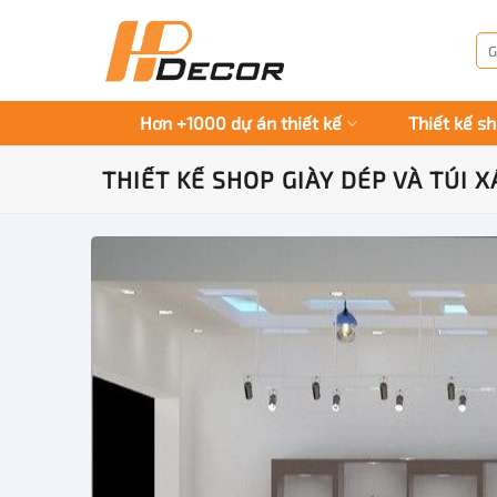
Chuyển
đến
Tì
kiế
nội
dung
Hơn +1000 dự án thiết kế
Thiết kế s
THIẾT KẾ SHOP GIÀY DÉP VÀ TÚI 