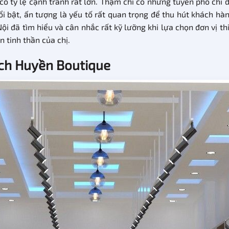
ó tỷ lệ cạnh tranh rất lớn. Thậm chí có những tuyến phố chỉ 
ổi bật, ấn tượng là yếu tố rất quan trọng để thu hút khách hà
Nội đã tìm hiểu và cân nhắc rất kỹ lưỡng khi lựa chọn đơn vị th
n tinh thần của chị.
xách Huyền Boutique