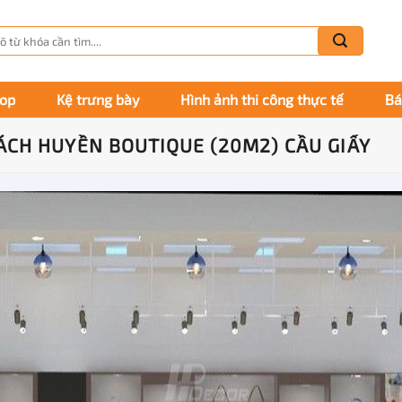
m
m:
hop
Kệ trưng bày
Hình ảnh thi công thực tế
Bá
XÁCH HUYỀN BOUTIQUE (20M2) CẦU GIẤY