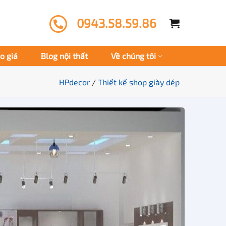
0943.58.59.86
o giá
Blog nội thất
Về chúng tôi
HPdecor
/
Thiết kế shop giày dép