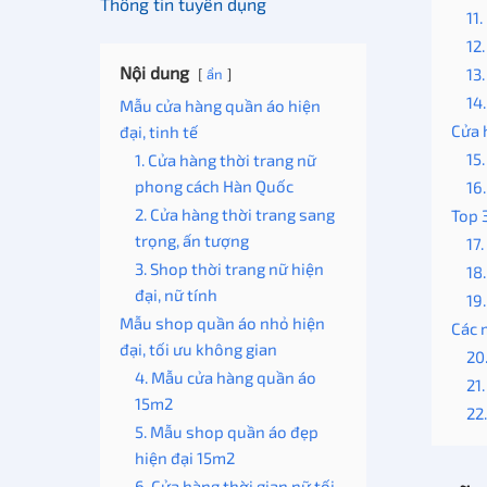
Thông tin tuyển dụng
11
12
Nội dung
13
ẩn
14
Mẫu cửa hàng quần áo hiện
Cửa 
đại, tinh tế
15
1. Cửa hàng thời trang nữ
phong cách Hàn Quốc
16
2. Cửa hàng thời trang sang
Top 
trọng, ấn tượng
17
3. Shop thời trang nữ hiện
18
đại, nữ tính
19
Mẫu shop quần áo nhỏ hiện
Các 
đại, tối ưu không gian
20
4. Mẫu cửa hàng quần áo
21
15m2
22
5. Mẫu shop quần áo đẹp
hiện đại 15m2
6. Cửa hàng thời gian nữ tối