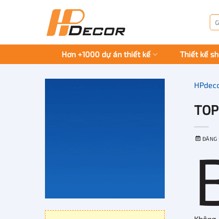
Chuyển
đến
Tì
kiế
nội
dung
Hơn +1000 dự án thiết kế
Thiết kế s
HPdec
TOP
ĐĂNG
Không 