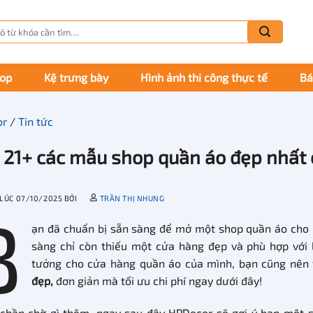
m
m:
hop
Kệ trưng bày
Hình ảnh thi công thực tế
Bá
or
/
Tin tức
 21+ các mẫu shop quần áo đẹp nhất
 LÚC
07/10/2025
BỞI
TRẦN THỊ NHUNG
B
ạn đã chuẩn bị sẵn sàng để mở một shop quần áo cho 
sàng chỉ còn thiếu một cửa hàng đẹp và phù hợp với
tưởng cho cửa hàng quần áo của mình, bạn cũng nên
đẹp,
đơn giản mà tối ưu chi phí ngay dưới đây!
chần chờ gì thêm, ngay sau đây HPDecor sẽ gợi ý bạn một 