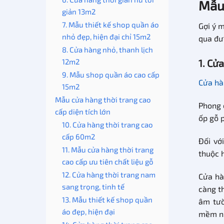
Mẫu 
giản 13m2
7. Mẫu thiết kế shop quần áo
Gợi ý 
nhỏ đẹp, hiện đại chỉ 15m2
qua đư
8. Cửa hàng nhỏ, thanh lịch
12m2
1. Cử
9. Mẫu shop quần áo cao cấp
Cửa hà
15m2
Mẫu cửa hàng thời trang cao
Phong c
cấp diện tích lớn
ốp gỗ 
10. Cửa hàng thời trang cao
cấp 60m2
Đối vớ
11. Mẫu cửa hàng thời trang
thuộc 
cao cấp ưu tiên chất liệu gỗ
12. Cửa hàng thời trang nam
Cửa hà
sang trọng, tinh tế
càng t
13. Mẫu thiết kế shop quần
âm tườ
áo đẹp, hiện đại
mềm nh