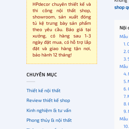
HPdecor chuyên thiết kế và
shop q
thi công nội thất shop,
showroom, sản xuất đóng
tủ kệ trưng bày sản phẩm
Nội 
theo yêu cầu. Báo giá tại
xưởng, có hàng sau 1-3
Mẫu 
ngày đặt mua, có hỗ trợ lắp
1.
đặt và giao hàng tận nơi,
2.
bảo hành 12 tháng!
3.
Mẫu 
4.
CHUYÊN MỤC
5.
6.
Thiết kế nội thất
7.
Review thiết kế shop
8.
Kinh nghiệm & tư vấn
9.
Mẫu 
Phong thủy & nội thất
10