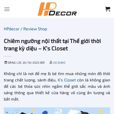
Chuyển
đến
nội
dung
HPdecor
/
Review Shop
Chiêm ngưỡng nội thất tại Thế giới thời
trang kỳ diệu – K’s Closet
ĐĂNG LÚC
20/10/2025
BỞI
VU DUNG
Không chỉ là nơi để mẹ & bé tìm mua những món đồ thời
trang chất lượng, sành điệu,
K’s Closet
còn là không gian
để các bé thỏa sức nhìn ngắm thế giới sắc màu và ánh
sáng thông qua thiết kế cửa hàng vô cùng ấn tượng và
bắt mắt.