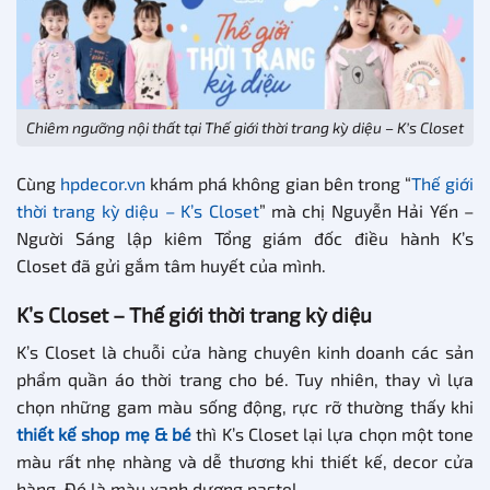
Chiêm ngưỡng nội thất tại Thế giới thời trang kỳ diệu – K’s Closet
Cùng
hpdecor.
v
n
khám phá không gian bên trong “
Thế giới
thời trang kỳ diệu – K’s Closet
” mà chị Nguyễn Hải Yến –
Người Sáng lập kiêm Tổng giám đốc điều hành K’s
Closet đã gửi gắm tâm huyết của mình.
K’s Closet – Thế giới thời trang kỳ diệu
K’s Closet là chuỗi cửa hàng chuyên kinh doanh các sản
phẩm quần áo thời trang cho bé. Tuy nhiên, thay vì lựa
chọn những gam màu sống động, rực rỡ thường thấy khi
thiết kế shop mẹ & bé
thì
K’s Closet lại lựa chọn một tone
màu rất nhẹ nhàng và dễ thương khi thiết kế, decor cửa
hàng. Đó là màu xanh dương pastel.