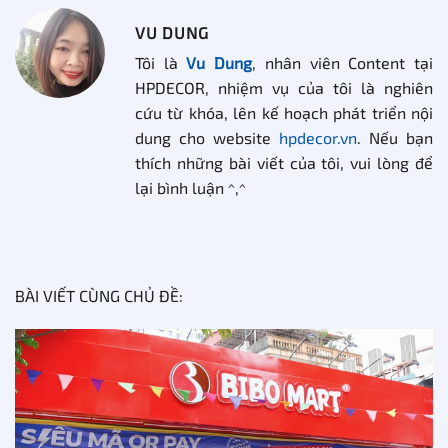
VU DUNG
Tôi là
Vu Dung
, nhân viên Content tại
HPDECOR, nhiệm vụ của tôi là nghiên
cứu từ khóa, lên kế hoạch phát triển nội
dung cho website
hpdecor.vn
. Nếu bạn
thích những bài viết của tôi, vui lòng để
lại bình luận ^,^
BÀI VIẾT CÙNG CHỦ ĐỀ: