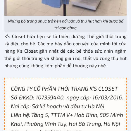
Những bộ trang phục trở nên nổi bật và thu hút hơn khi được bố
trí gọn gàng
K’s Closet hứa hẹn sẽ là thiên đường Thế giới thời trang
kỳ diệu cho bé. Các mẹ hãy dẫn con yêu của mình tới cửa
hàng K’s Closet gần nhất để các bé thỏa sức nhìn ngắm
thế giới thời trang và không gian nội thất vô cùng thu hút
nhưng cũng không kém phần dễ thương này nhé.
CÔNG TY CỔ PHẦN THỜI TRANG K’S CLOSET
Số ĐKKD: 107359440, ngày cấp: 16/03/2016.
Nơi cấp: Sở kế hoạch và đầu tư Hà Nội
Liên hệ: Tầng 5, TTTM V+ Hoà Bình, 505 Minh
Khai, Phường Vĩnh Tuy, Hai Bà Trưng, Hà Nội