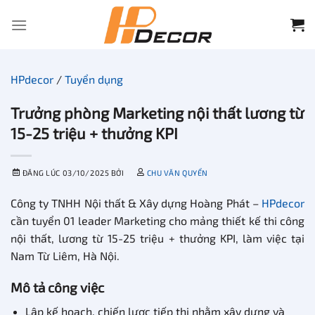
Chuyển
đến
nội
dung
HPdecor
/
Tuyển dụng
Trưởng phòng Marketing nội thất lương từ
15-25 triệu + thưởng KPI
ĐĂNG LÚC
03/10/2025
BỞI
CHU VĂN QUYỂN
Công ty TNHH Nội thất & Xây dựng Hoàng Phát –
HPdecor
cần tuyển 01 leader Marketing cho mảng thiết kế thi công
nội thất, lương từ 15-25 triệu + thưởng KPI, làm việc tại
Nam Từ Liêm, Hà Nội.
Mô tả công việc
Lập kế hoạch, chiến lược tiếp thị nhằm xây dựng và