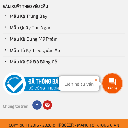
SẢN XUẤT THEO YÊU CẦU
Mẫu Kệ Trưng Bày
Mẫu Quầy Thu Ngân
Mẫu Kệ Đựng Mỹ Phẩm
Mẫu Tủ Kệ Treo Quần Áo
Mẫu Kệ Để Đồ Bằng Gỗ
Liên hệ tư vấn
Liên hệ
Chúng tôi trên:
COPYRIGHT 2016 - 2026 ©
HPDECOR
- MANG TỚI KHÔNG GIAN