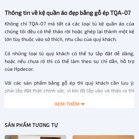
Thông tin về kệ quần áo đẹp bằng gỗ ép TQA-07
Không chỉ TQA-07 mà tất cả các loại tủ kệ quần áo của
chúng tôi đều có thể tháo rời hoặc ghép lại thành một kệ
lớn tùy thuộc vào sở thích, nhu cầu của quý khách.
Có những loại tủ quý khách có thể tự lắp đặt dễ dàng,
hoặc nếu chưa rõ thì có thể làm theo sự chỉ dẫn, hỗ trợ
của Hpdecor.
Với các sản phẩm bằng gỗ ép thì quý khách cần lưu ý:
phải lắp đặt thật chính xác, vì khi đã lắp vào và tháo ra thì
kệ sẽ không còn đảm bảo sự chắc chắn và tuổi thọ sẽ
XEM THÊM
giảm.
Để hiểu rõ hơn về kệ quần áo đẹp bằng gỗ ép TQA-07 hãy
SẢN PHẨM TƯƠNG TỰ
cùng xem bảng chi tiết dưới đây của chúng tôi: