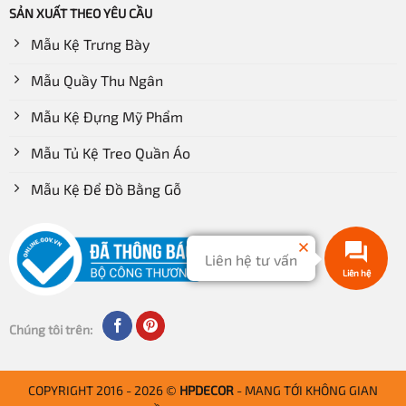
SẢN XUẤT THEO YÊU CẦU
Kệ quần áo đơn
Mẫu Kệ Trưng Bày
Mẫu Quầy Thu Ngân
Mẫu Kệ Đựng Mỹ Phẩm
Mẫu Tủ Kệ Treo Quần Áo
Mẫu Kệ Để Đồ Bằng Gỗ
Liên hệ tư vấn
Liên hệ
Chúng tôi trên:
COPYRIGHT 2016 - 2026 ©
HPDECOR
- MANG TỚI KHÔNG GIAN