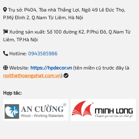
kế sẵn
Trụ sở: P404, Tòa nhà Thắng Lợi, Ngõ 49 Lê Đức Thọ,
Vài trăm đến nghìn sản phẩm
Năng lực sản xuất
P.Mỹ Đình 2, Q.Nam Từ Liêm, Hà Nội
một tháng
Xưởng sản xuất: Số 100 đường K2, P.Phú Đô, Q.Nam Từ
Chức năng của kệ quần áo đẹp TQA-07
Liêm, TP.Hà Nội
Đây là loại kệ đa năng, không chỉ được xem như là đồ
trang trí nội thất cho không gian phòng ngủ mà còn có thể
Hotline:
0943585986
sử dụng để chứa một số đồ như:
Website:
https://hpdecor.vn
(tên miền cũ trước đây là
Chăn, gối
noithathoangphat.com.vn
).
Quần áo
Hợp tác:
Giày dép
Thắt lưng
Khăn tắm
Ví, chìa khóa
Và một số vật dụng trong gia đình, đồ đạc cá nhân…