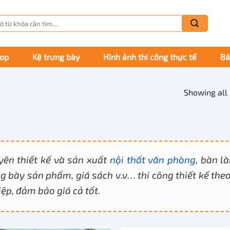
m
m:
hop
Kệ trưng bày
Hình ảnh thi công thực tế
Bá
Showing all 
yên thiết kế và sản xuất
nội thất văn phòng
, bàn l
g bày sản phẩm, giá sách v.v… thi công thiết kế th
ệp, đảm bảo giá cả tốt.