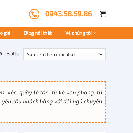
0943.58.59.86
o giá
Blog nội thất
Về chúng tôi
5 results
àm việc, quầy lễ tân, tủ kệ văn phòng, tủ
eo yêu cầu khách hàng với đội ngủ chuyên