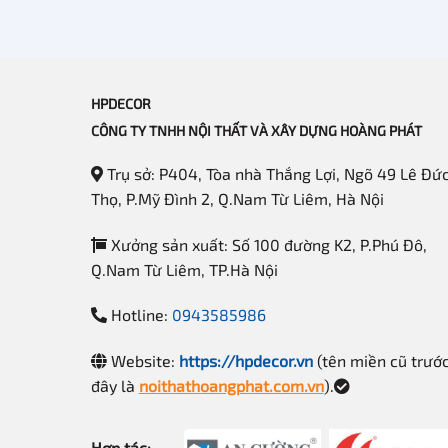
5
hạng
5
sao
HPDECOR
CÔNG TY TNHH NỘI THẤT VÀ XÂY DỰNG HOÀNG PHÁT
Trụ sở: P404, Tòa nhà Thắng Lợi, Ngõ 49 Lê Đứ
Thọ, P.Mỹ Đình 2, Q.Nam Từ Liêm, Hà Nội
Xưởng sản xuất: Số 100 đường K2, P.Phú Đô,
Q.Nam Từ Liêm, TP.Hà Nội
Hotline:
0943585986
Website:
https://hpdecor.vn
(tên miền cũ trướ
đây là
noithathoangphat.com.vn
).
Hợp tác: