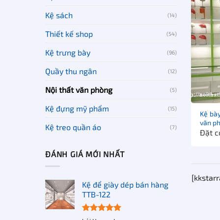
Kệ sách
(14)
Thiết kế shop
(54)
Kệ trưng bày
(96)
Quầy thu ngân
(12)
Nội thất văn phòng
(5)
Kệ đựng mỹ phẩm
(15)
Kệ bày
văn p
Kệ treo quần áo
(7)
Đặt c
ĐÁNH GIÁ MỚI NHẤT
[kkstarr
Kệ để giày dép bán hàng
TTB-122
Được xếp