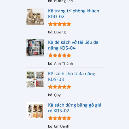
bởi Hương Lan
5
hạng
5
sao
Kệ trang trí phòng khách
KDD-02
Được xếp
bởi Dương
5
hạng
5
sao
Kệ để sách vở tài liệu đa
năng KDS-04
Được xếp
bởi Anh Thành
5
hạng
5
sao
Kệ sách chữ U đa năng
KDS-03
Được xếp
bởi Quý
5
hạng
5
sao
Kệ sách đứng bằng gỗ giá
rẻ KDS-02
Được xếp
bởi Em Oanh