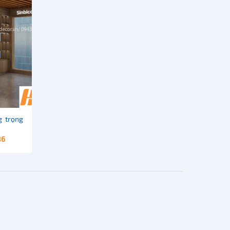
g trọng
86