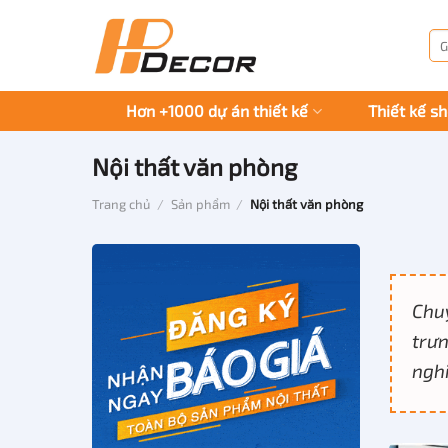
Chuyển
đến
Tì
kiế
nội
dung
Hơn +1000 dự án thiết kế
Thiết kế s
Nội thất văn phòng
Trang chủ
/
Sản phẩm
/
Nội thất văn phòng
Chu
trưn
nghi