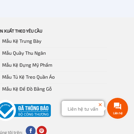
N XUẤT THEO YÊU CẦU
Mẫu Kệ Trưng Bày
Mẫu Quầy Thu Ngân
Mẫu Kệ Đựng Mỹ Phẩm
Mẫu Tủ Kệ Treo Quần Áo
Mẫu Kệ Để Đồ Bằng Gỗ
Liên hệ tư vấn
Liên hệ
úng tôi trên: