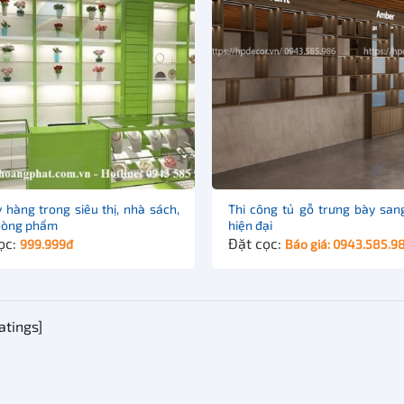
 hàng trong siêu thị, nhà sách,
Thi công tủ gỗ trưng bày san
hòng phẩm
hiện đại
ọc:
Đặt cọc:
999.999
đ
Báo giá: 0943.585.9
atings]