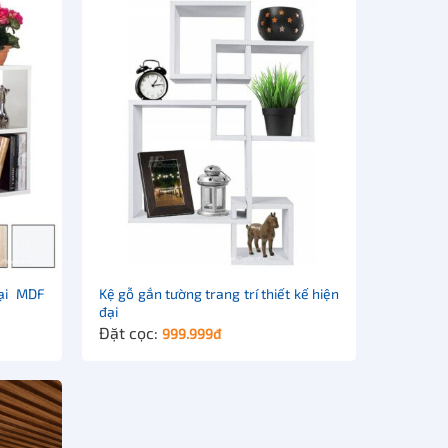
ại MDF
Kệ gỗ gắn tường trang trí thiết kế hiện
đại
Đặt cọc:
999.999
đ