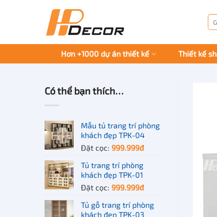
Chuyển
đến
Tì
kiế
nội
dung
Hơn +1000 dự án thiết kế
Thiết kế s
Có thể bạn thích…
Mẫu tủ trang trí phòng
khách đẹp TPK-04
Đặt cọc:
999.999
đ
Tủ trang trí phòng
khách đẹp TPK-01
Đặt cọc:
999.999
đ
Tủ gỗ trang trí phòng
khách đẹp TPK-03