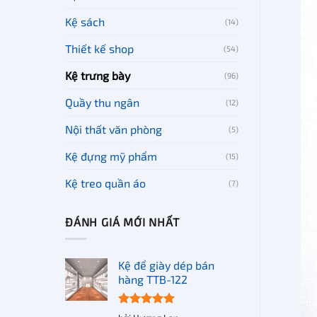
Kệ sách
(14)
Thiết kế shop
(54)
Kệ trưng bày
(96)
Quầy thu ngân
(12)
Nội thất văn phòng
(5)
Kệ đựng mỹ phẩm
(15)
Kệ treo quần áo
(7)
ĐÁNH GIÁ MỚI NHẤT
Kệ để giày dép bán
hàng TTB-122
Được xếp