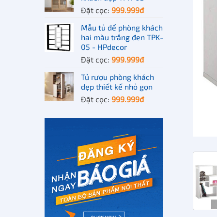
Đặt cọc:
999.999
đ
Mẫu tủ để phòng khách
hai màu trắng đen TPK-
05 - HPdecor
Đặt cọc:
999.999
đ
Tủ rượu phòng khách
đẹp thiết kế nhỏ gọn
Đặt cọc:
999.999
đ