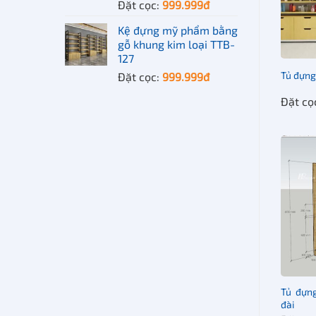
Đặt cọc:
999.999
đ
Loại sả
Kệ đựng mỹ phẩm bằng
Loại thi
gỗ khung kim loại TTB-
127
Đặc tín
Tủ đựn
Đặt cọc:
999.999
đ
Bề mặt 
Đặt cọ
Màu sắ
Vật liệu
Logo
Kích th
Năng lự
Tủ đựng
đài