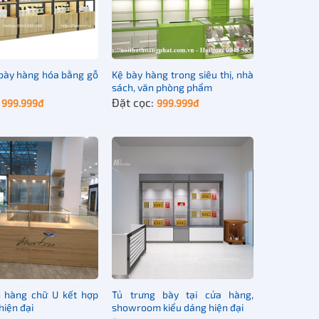
òng khách hiện đại
có thể tháo rời
hất lượng cao, chịu lực tốt, vật liệu thân thiện với môi
 bày hàng hóa bằng gỗ
Kệ bày hàng trong siêu thị, nhà
sách, văn phòng phẩm
hoặc thiết kế theo yêu cầu, chống nước, chống xước
:
Đặt cọc:
999.999
đ
999.999
đ
ám, nâu, trắng, đen… hoặc màu tùy chỉnh
kế tùy chỉnh
 có thể in logo của mình nếu như số lượng đủ lớn.
 16cm hoặc tùy chỉnh
đến nghìn sản phẩm một tháng
 hàng chữ U kết hợp
Tủ trưng bày tại cửa hàng,
hiện đại
showroom kiểu dáng hiện đại