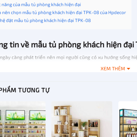
 năng của mẫu tủ phòng khách hiện đại
o nên chọn mẫu tủ phòng khách hiện đại TPK-08 của Hpdecor
 hệ đặt mẫu tủ phòng khách hiện đại TPK-08
g tin về mẫu tủ phòng khách hiện đại
 ngày càng phát triển nên mọi người cũng có xu hướng sống hi
ng cao hơn.
XEM THÊM
ược điều đó nên Hpdecor luôn chú trọng đưa ra thị trường các 
á, chúng tôi luôn chú tâm tới việc hoàn thiện chất lượng sản p
 PHẨM TƯƠNG TỰ
ua một thời gian dài nghiên cứu, phát triển, chúng tôi đã c
ây nhé.
n phẩm
TPK-08
 hiệu
HPdecor