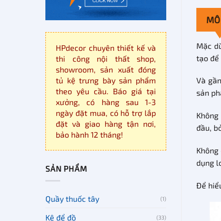
MÔ
Mặc dù
HPdecor chuyên thiết kế và
tạo để
thi công nội thất shop,
showroom, sản xuất đóng
tủ kệ trưng bày sản phẩm
Và gần
theo yêu cầu. Báo giá tại
sản ph
xưởng, có hàng sau 1-3
ngày đặt mua, có hỗ trợ lắp
Không 
đặt và giao hàng tận nơi,
đầu, bở
bảo hành 12 tháng!
Không 
dụng l
SẢN PHẨM
Để hiể
Quầy thuốc tây
(1)
Kệ để đồ
(33)