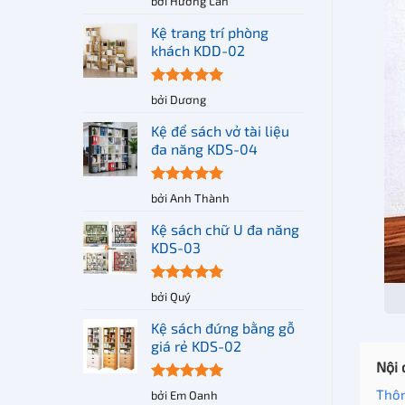
bởi Hương Lan
5
hạng
5
sao
Kệ trang trí phòng
khách KDD-02
Được xếp
bởi Dương
5
hạng
5
sao
Kệ để sách vở tài liệu
đa năng KDS-04
Được xếp
bởi Anh Thành
5
hạng
5
sao
Kệ sách chữ U đa năng
KDS-03
Được xếp
bởi Quý
5
hạng
5
sao
Kệ sách đứng bằng gỗ
giá rẻ KDS-02
Nội 
Được xếp
Thôn
bởi Em Oanh