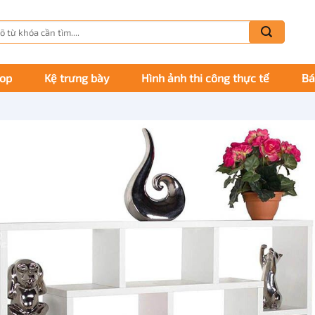
m
m:
hop
Kệ trưng bày
Hình ảnh thi công thực tế
Bá