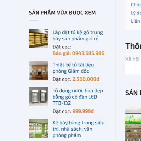
5
hạng
5
Chức
sao
SẢN PHẨM VỪA ĐƯỢC XEM
Lý d
Liên
Lắp đặt tủ kệ gỗ trưng
bày sản phẩm giá rẻ
Thôn
Đặt cọc:
Báo giá: 0943.585.986
Xã hội
Thiết kế tủ tài liệu
hỏi cũ
phòng Giám đốc
Đặt cọc:
2.500.000
đ
Hiểu đ
vào gi
Tủ đựng nước hoa đẹp
SẢN
bằng gỗ có đèn LED
TTB-132
Trải q
Đặt cọc:
999.999
đ
dưới đ
Kệ bày hàng trong siêu
Tên sả
thị, nhà sách, văn
phòng phẩm
Thương