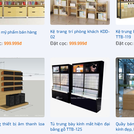
n phẩm
Mẫu tủ ph
ết kế
Hiện đại, 
Sản phẩm c
h
trường
Kệ trang trí phòng khách KDD-
Kệ trưng
g mỹ phẩm bán hàng
02
TTB-119
kệ
Phun sơn 
c:
Đặt cọc:
Đặt cọc
999.999
đ
999.999
đ
c
Màu gỗ, x
Gỗ, thiết 
Quý khách
ước mẫu
85 x 48 x
c sản xuất
Vài trăm 
 thiết bị âm thanh loa
Tủ trưng bày kính mắt hiện đại
Quầy bán
bằng gỗ TTB-125
kính đẹp, 