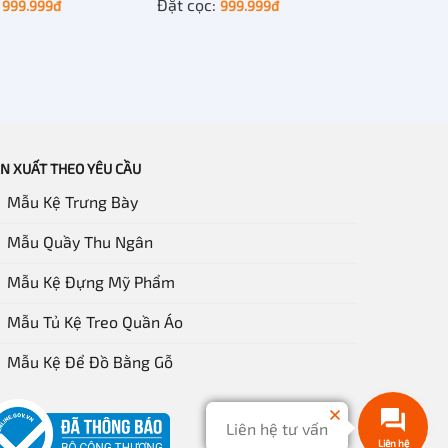
:
Đặt cọc:
999.999
đ
999.999
đ
N XUẤT THEO YÊU CẦU
Mẫu Kệ Trưng Bày
Mẫu Quầy Thu Ngân
Mẫu Kệ Đựng Mỹ Phẩm
Mẫu Tủ Kệ Treo Quần Áo
Mẫu Kệ Để Đồ Bằng Gỗ
Liên hệ tư vấn
Liên hệ