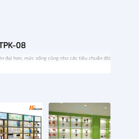
 TPK-08
ện đại hơn, mức sống cũng như các tiêu chuẩn đòi
sản phẩm hợp với thời đại, thay vì chỉ tập trung
hẩm.
ho ra mắt TPK-08. Hãy cùng xem chi tiết qua bảng