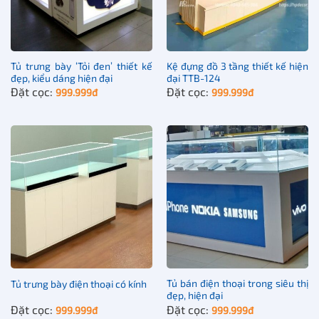
rời tùy thuộc vào nhu cầu của quý khách.
Tủ trưng bày ‘Tỏi đen’ thiết kế
Kệ đựng đồ 3 tầng thiết kế hiện
đẹp, kiểu dáng hiện đại
đại TTB-124
Đặt cọc:
Đặt cọc:
999.999
đ
999.999
đ
Tủ bán điện thoại trong siêu thị
Tủ trưng bày điện thoại có kính
đẹp, hiện đại
Đặt cọc:
Đặt cọc:
999.999
đ
999.999
đ