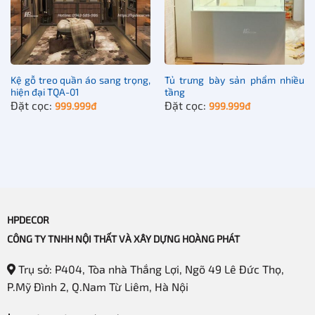
Kệ gỗ treo quần áo sang trọng,
Tủ trưng bày sản phẩm nhiều
hiện đại TQA-01
tầng
Đặt cọc:
Đặt cọc:
999.999
đ
999.999
đ
HPDECOR
CÔNG TY TNHH NỘI THẤT VÀ XÂY DỰNG HOÀNG PHÁT
Trụ sở: P404, Tòa nhà Thắng Lợi, Ngõ 49 Lê Đức Thọ,
P.Mỹ Đình 2, Q.Nam Từ Liêm, Hà Nội