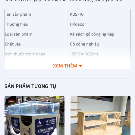
Tên sản phẩm
KDS-10
Thương hiệu
HPdecor
Loại sản phẩm
Kệ sách gỗ công nghiệp
Chất liệu
Gỗ công nghiệp
Kích thước tham khảo
120*24*182cm
Phun sơn hoặc thiết kế theo
XEM THÊM
Bề mặt kệ
yêu cầu
Màu gỗ tự nhiên, nâu, trắng,
Màu sắc
xanh… hoặc màu tùy chỉnh
SẢN PHẨM TƯƠNG TỰ
Quý khách có thể in logo của
Logo
mình nếu như số lượng đủ lớn.
Vài trăm đến nghìn sản phẩm
Năng lực sản xuất
một tháng
Cũng như các mẫu tủ sách khác, KDS-10 cũng có thể tháo