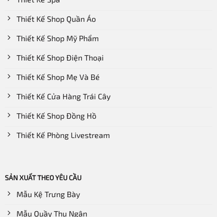
phòng khách đều được.
Thiết Kế Shop Quần Áo
Đây là loại kệ đa năng nên có thể sử dụng vào nhiều mục
Thiết Kế Shop Mỹ Phẩm
đích và có thể đặt ở nhiều không gian khác nhau.
Thiết Kế Shop Điện Thoại
Phòng học
Thiết Kế Shop Mẹ Và Bé
Phòng khách
Thiết Kế Cửa Hàng Trái Cây
Đặt ở thư viện
Thiết Kế Shop Đồng Hồ
Quán café…
Các cửa hàng
Thiết Kế Phòng Livestream
Bảo tàng
Khu trưng bày sản phẩm…
SẢN XUẤT THEO YÊU CẦU
Mẫu Kệ Trưng Bày
Mẫu Quầy Thu Ngân