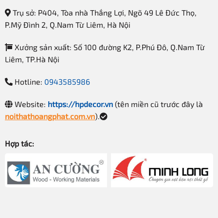
Trụ sở: P404, Tòa nhà Thắng Lợi, Ngõ 49 Lê Đức Thọ,
P.Mỹ Đình 2, Q.Nam Từ Liêm, Hà Nội
Xưởng sản xuất: Số 100 đường K2, P.Phú Đô, Q.Nam Từ
Liêm, TP.Hà Nội
Hotline:
0943585986
Website:
https://hpdecor.vn
(tên miền cũ trước đây là
noithathoangphat.com.vn
).
Hợp tác:
Kệ bày hàng màu nâu