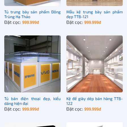
Tuy nhiên tùy mỗi loại tủ kệ mà sẽ phù hợp để trưng bày
một số hàng hóa nhất định.
Tủ trưng bày sản phẩm Đông
Mẫu kệ trưng bày sản phẩm
Trùng Hạ Thảo
đẹp TTB-121
Với TTB-140, sản phẩm này phù hợp để trưng bày, đặt ở
Đặt cọc:
Đặt cọc:
999.999
đ
999.999
đ
một số nơi như:
Salon
Showroom
Cửa hàng
Hội chợ triển lãm
Siêu thị mini, trung tâm thương mại…
Tủ bán điện thoại đẹp, kiểu
Kệ để giày dép bán hàng TTB-
dáng hiện đại
122
Đặt cọc:
Đặt cọc:
999.999
đ
999.999
đ