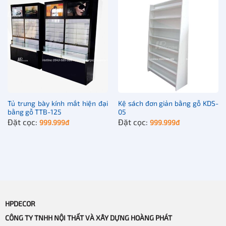
Tủ trưng bày kính mắt hiện đại
Kệ sách đơn giản bằng gỗ KDS-
bằng gỗ TTB-125
05
Đặt cọc:
Đặt cọc:
999.999
đ
999.999
đ
Không gian kệ rộng rãi
HPDECOR
CÔNG TY TNHH NỘI THẤT VÀ XÂY DỰNG HOÀNG PHÁT