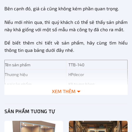
Bên cạnh đó, giá cả cũng không kém phần quan trọng.
Nếu mới nhìn qua, thì quý khách có thể sẽ thấy sản phẩm
này khá giống với một số mẫu mà công ty đã cho ra mắt.
Để biết thêm chi tiết về sản phẩm, hãy cùng tìm hiểu
thông tin qua bảng dưới đây nhé.
Tên sản phẩm
TTB-140
Thương hiệu
HPdecor
Loại sản phẩm
Kệ trưng hàng
XEM THÊM
Phun sơn hoặc thiết kế theo
Bề mặt kệ
yêu cầu
Theo mẫu có sẵn, hoặc thiết kế
SẢN PHẨM TƯƠNG TỰ
Thiết kế
theo yêu cầu, có thể tháo rời
hoặc ghép lại.
Thanh toán mua hàng
Chuyển khoản hoặc tiền mặt