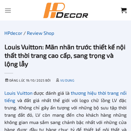
Chuyển
đến
nội
dung
HPdecor
/
Review Shop
Louis Vuitton: Mãn nhãn trước thiết kế nội
thất thời trang cao cấp, sang trọng và
lộng lẫy
ĐĂNG LÚC
19/10/2025
BỞI
VU DUNG
Louis Vuitton
được đánh giá là
thương hiệu thời trang nổi
tiếng
và đắt giá nhất thế giới với logo chữ lồng LV đặc
trưng. Không chỉ gây ấn tượng với những bộ sưu tập thời
trang đắt đỏ, LV còn mang đến cho khách hàng những
không gian mua sắm sang chảnh bậc nhất với những cửa
hàng được đầu tư hàng chục tỷ để thiết kế nội thất và