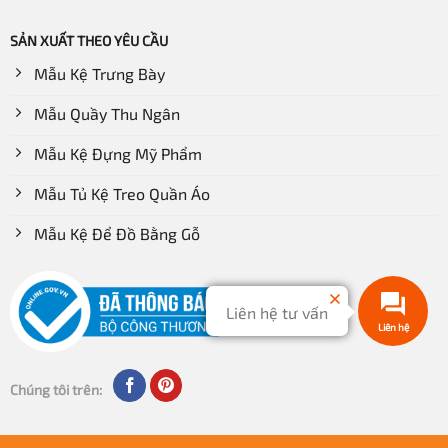
Nhà hàng
SẢN XUẤT THEO YÊU CẦU
Khách sạn
Mẫu Kệ Trưng Bày
Khu resort
Mẫu Quầy Thu Ngân
Siêu thị mini
Mẫu Kệ Đựng Mỹ Phẩm
Các showroom
Hội chợ triển lãm
Mẫu Tủ Kệ Treo Quần Áo
Trung tâm thương mại
Mẫu Kệ Để Đồ Bằng Gỗ
Tiệm nail, cơ sở làm đẹp, thẩm mỹ, spa..
Liên hệ tư vấn
Liên hệ
Chúng tôi trên: