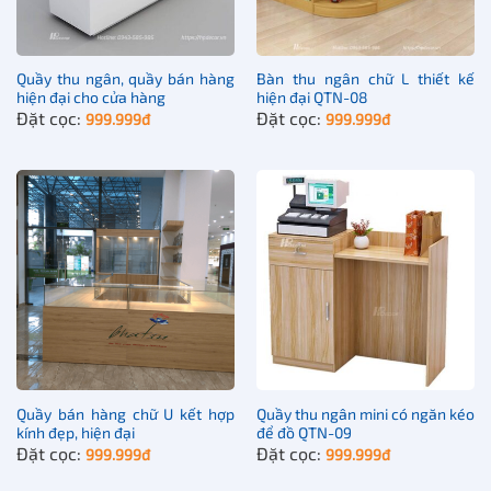
Quầy thu ngân, quầy bán hàng
Bàn thu ngân chữ L thiết kế
Quầy thu ngân thiết kế hiện đại
hiện đại cho cửa hàng
hiện đại QTN-08
Đặt cọc:
Đặt cọc:
999.999
đ
999.999
đ
Quầy bán hàng chữ U kết hợp
Quầy thu ngân mini có ngăn kéo
kính đẹp, hiện đại
để đồ QTN-09
Đặt cọc:
Đặt cọc:
999.999
đ
999.999
đ