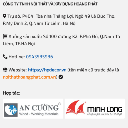
Thương hiệu
HPdecor
CÔNG TY TNHH NỘI THẤT VÀ XÂY DỰNG HOÀNG PHÁT
Mẫu quầy thu ngân gỗ đẹp kết
Loại sản phẩm
Trụ sở: P404, Tòa nhà Thắng Lợi, Ngõ 49 Lê Đức Thọ,
hợp làm tủ trang trí
P.Mỹ Đình 2, Q.Nam Từ Liêm, Hà Nội
Phun sơn hoặc thiết kế theo
Bề mặt kệ
yêu cầu
Xưởng sản xuất: Số 100 đường K2, P.Phú Đô, Q.Nam Từ
Màu gỗ tự nhiên…màu tùy
Màu sắc
Liêm, TP.Hà Nội
chỉnh
Quý khách có thể in logo của
Hotline:
0943585986
Logo
mình nếu như số lượng đủ lớn.
Website:
https://hpdecor.vn
(tên miền cũ trước đây là
Tùy chỉnh theo yêu cầu khách
Kích thước
hàng
noithathoangphat.com.vn
).
Vài trăm đến nghìn sản phẩm
Năng lực sản xuất
một tháng
Hợp tác:
Nơi sử dụng mẫu quầy thu ngân gỗ đẹp QTN-07
Đây không chỉ đơn thuần là một mẫu tủ/quầy thu ngân
mà còn có thể sử dụng vào nhiều mục đích khác nhau
như: