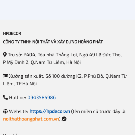
Màu xanh hương: màu sắc làm dịu và mang đến cảm
giác thư thái
Màu hồng: Mềm mại, dịu dàng và bình yên
HPDECOR
CÔNG TY TNHH NỘI THẤT VÀ XÂY DỰNG HOÀNG PHÁT
Trụ sở: P404, Tòa nhà Thắng Lợi, Ngõ 49 Lê Đức Thọ,
P.Mỹ Đình 2, Q.Nam Từ Liêm, Hà Nội
Xưởng sản xuất: Số 100 đường K2, P.Phú Đô, Q.Nam Từ
Liêm, TP.Hà Nội
Hotline:
0943585986
Website:
https://hpdecor.vn
(tên miền cũ trước đây là
noithathoangphat.com.vn
).
Lựa chọn màu sắc chủ đạo khi thiết kế