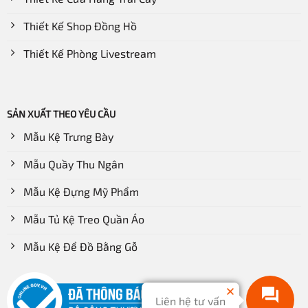
Có thể thêm nhãn, bảng hướng dẫn cho từng khu vực
Thiết Kế Shop Đồng Hồ
để khách hàng dễ dàng tìm kiếm, mua sắm.
Thiết Kế Phòng Livestream
Đảm bảo lối đi giữa các khu vực 2 khách hàng có
không gian tránh nhau hoặc đi lại dễ dàng.
Nhu yếu phẩm kích thước lớn hoặc nặng nên đặt ở giữa
SẢN XUẤT THEO YÊU CẦU
kệ (không đặt quá cao – phải với, hoặc quá thấp – phải
Mẫu Kệ Trưng Bày
cúi) gây khó khăn cho các mẹ bầu khi mua hàng.
Mẫu Quầy Thu Ngân
Mẫu Kệ Đựng Mỹ Phẩm
Mẫu Tủ Kệ Treo Quần Áo
Mẫu Kệ Để Đồ Bằng Gỗ
Liên hệ tư vấn