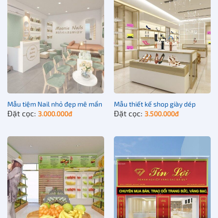
Mẫu tiệm Nail nhỏ đẹp mê mẩn
Mẫu thiết kế shop giày dép
Đặt cọc:
Đặt cọc:
3.000.000
đ
3.500.000
đ
Thiết kế cửa hàng theo chủ đề
Cửa hàng bán đồ sơ sinh cũng có thể được thiết kế theo
nhiều phong cách khác nhau:
Cửa hàng phong cách Hàn Quốc
Cửa hàng phong cách hiện đại