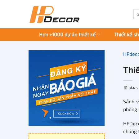
Chuyển
đến
Tì
kiế
nội
dung
Hơn +1000 dự án thiết kế
Thiết kế s
HPdec
Thi
ĐĂNG
Sảnh v
phòng 
HPDec
chúng t