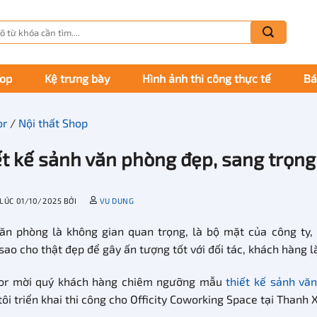
m
m:
hop
Kệ trưng bày
Hình ảnh thi công thực tế
Bá
or
/
Nội thất Shop
ết kế sảnh văn phòng đẹp, sang trọn
 LÚC
01/10/2025
BỞI
VU DUNG
ăn phòng là không gian quan trọng, là bộ mặt của công ty, 
sao cho thật đẹp để gây ấn tượng tốt với đối tác, khách hàng 
or mời quý khách hàng chiêm ngưỡng mẫu
thiết kế sảnh vă
ôi triển khai thi công cho Officity Coworking Space tại Thanh 