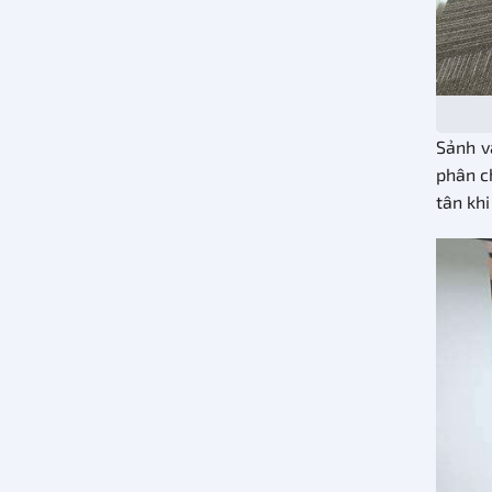
Sảnh v
phân c
tân khi