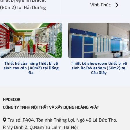
Vĩnh Phúc
(80m2) tại Hải Dương
Thiết kế cửa hàng thiết bị vệ
Thiết kế showroom thiết bị vệ
sinh cao cấp (40m2) tại Đống
sinh RoCaVietNam (50m2) tại
Đa
Cầu Giấy
HPDECOR
CÔNG TY TNHH NỘI THẤT VÀ XÂY DỰNG HOÀNG PHÁT
Trụ sở: P404, Tòa nhà Thắng Lợi, Ngõ 49 Lê Đức Thọ,
P.Mỹ Đình 2, Q.Nam Từ Liêm, Hà Nội