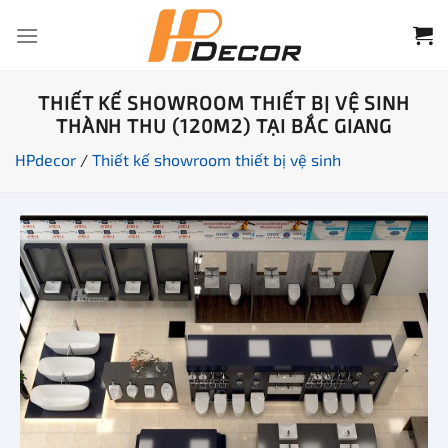
Chuyển
đến
nội
dung
THIẾT KẾ SHOWROOM THIẾT BỊ VỆ SINH
THÀNH THU (120M2) TẠI BẮC GIANG
HPdecor
/
Thiết kế showroom thiết bị vệ sinh