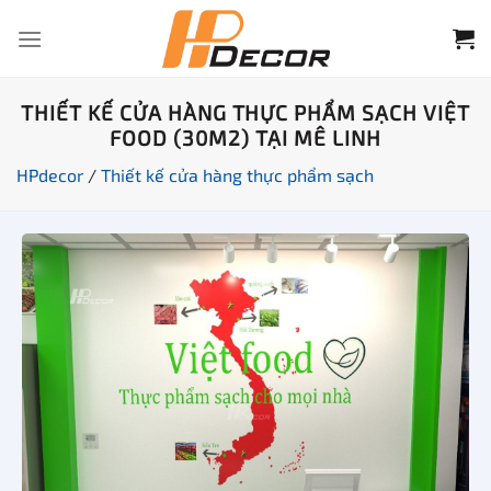
Chuyển
đến
nội
dung
THIẾT KẾ CỬA HÀNG THỰC PHẨM SẠCH VIỆT
FOOD (30M2) TẠI MÊ LINH
HPdecor
/
Thiết kế cửa hàng thực phẩm sạch