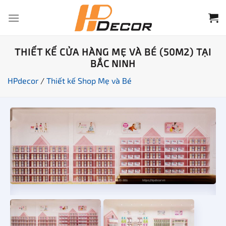
Chuyển
đến
nội
dung
THIẾT KẾ CỬA HÀNG MẸ VÀ BÉ (50M2) TẠI
BẮC NINH
HPdecor
/
Thiết kế Shop Mẹ và Bé