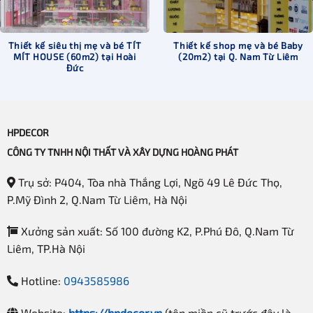
Thiết kế siêu thị mẹ và bé TÍT
Thiết kế shop mẹ và bé Baby
MÍT HOUSE (60m2) tại Hoài
(20m2) tại Q. Nam Từ Liêm
Đức
HPDECOR
CÔNG TY TNHH NỘI THẤT VÀ XÂY DỰNG HOÀNG PHÁT
Trụ sở: P404, Tòa nhà Thắng Lợi, Ngõ 49 Lê Đức Thọ,
P.Mỹ Đình 2, Q.Nam Từ Liêm, Hà Nội
Xưởng sản xuất: Số 100 đường K2, P.Phú Đô, Q.Nam Từ
Liêm, TP.Hà Nội
Hotline:
0943585986
Website:
https://hpdecor.vn
(tên miền cũ trước đây là