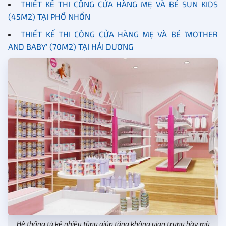
THIẾT KẾ THI CÔNG CỬA HÀNG MẸ VÀ BÉ SUN KIDS
(45M2) TẠI PHỐ NHỔN
THIẾT KẾ THI CÔNG CỬA HÀNG MẸ VÀ BÉ ‘MOTHER
AND BABY’ (70M2) TẠI HẢI DƯƠNG
Hệ thống tủ kệ nhiều tầng giúp tăng không gian trưng bày mà