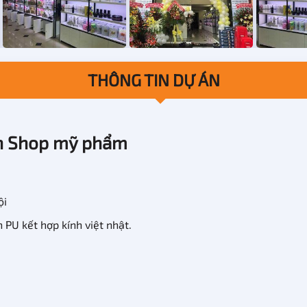
THÔNG TIN DỰ ÁN
ện Shop mỹ phẩm
ội
PU kết hợp kính việt nhật.