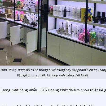
nh Hà Nội được bố trí hệ thống tủ kệ trưng bày mỹ phẩm hiện đại, sang
liệu gỗ phun sơn PU kết hợp kính trắng Việt Nhật.
lượng mặt hàng nhiều. KTS Hoàng Phát đã lựa chọn thiết kế gi