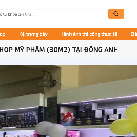
m
m:
hop
Kệ trưng bày
Hình ảnh thi công thực tế
Bá
SHOP MỸ PHẨM (30M2) TẠI ĐÔNG ANH