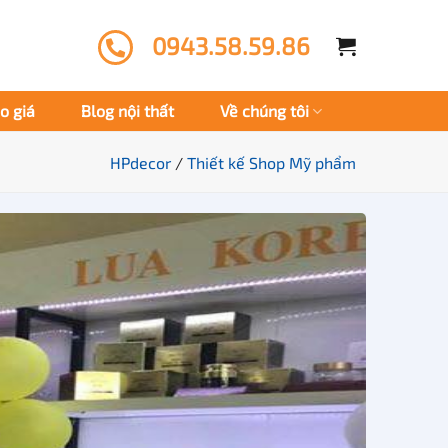
0943.58.59.86
o giá
Blog nội thất
Về chúng tôi
HPdecor
/
Thiết kế Shop Mỹ phẩm