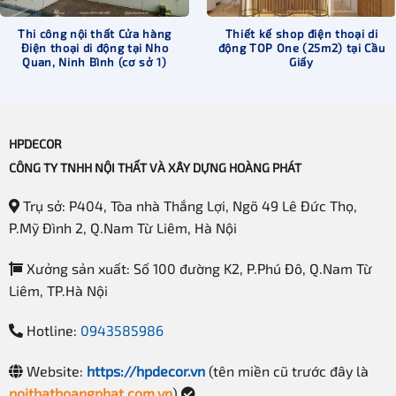
Thi công nội thất Cửa hàng
Thiết kế shop điện thoại di
Điện thoại di động tại Nho
động TOP One (25m2) tại Cầu
Quan, Ninh Bình (cơ sở 1)
Giấy
HPDECOR
CÔNG TY TNHH NỘI THẤT VÀ XÂY DỰNG HOÀNG PHÁT
Trụ sở: P404, Tòa nhà Thắng Lợi, Ngõ 49 Lê Đức Thọ,
P.Mỹ Đình 2, Q.Nam Từ Liêm, Hà Nội
Xưởng sản xuất: Số 100 đường K2, P.Phú Đô, Q.Nam Từ
Liêm, TP.Hà Nội
Hotline:
0943585986
Website:
https://hpdecor.vn
(tên miền cũ trước đây là
noithathoangphat.com.vn
).