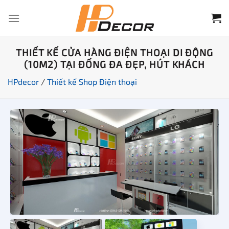
Chuyển
đến
nội
dung
THIẾT KẾ CỬA HÀNG ĐIỆN THOẠI DI ĐỘNG
(10M2) TẠI ĐỐNG ĐA ĐẸP, HÚT KHÁCH
HPdecor
/
Thiết kế Shop Điện thoại