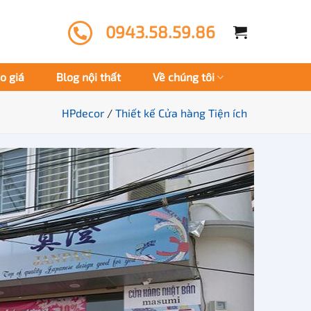
0943.58.59.86
o giá
Blog nội thất
Về chúng tôi
HPdecor
/
Thiết kế Cửa hàng Tiện ích