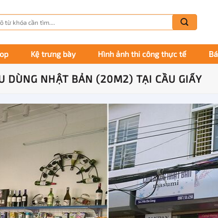
m
m:
hop
Kệ trưng bày
Hình ảnh thi công thực tế
Bá
U DÙNG NHẬT BẢN (20M2) TẠI CẦU GIẤY