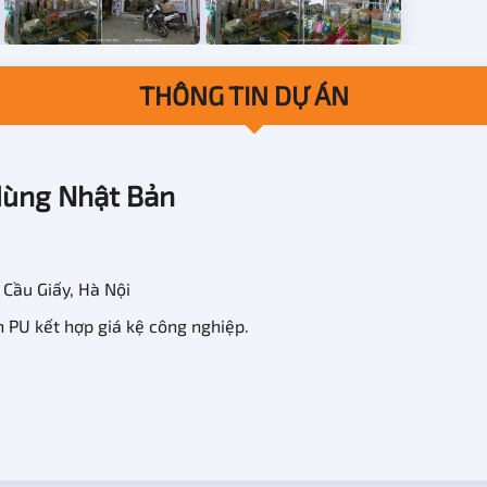
THÔNG TIN DỰ ÁN
dùng Nhật B​ản
 Cầu Giấy, Hà Nội
PU kết hợp giá kệ công nghiệp.