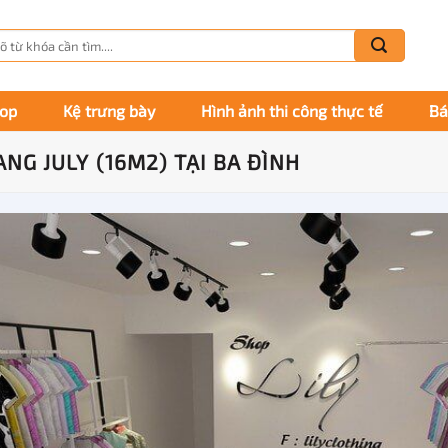
m
m:
hop
Kệ trưng bày
Hình ảnh thi công thực tế
Bá
ANG JULY (16M2) TẠI BA ĐÌNH