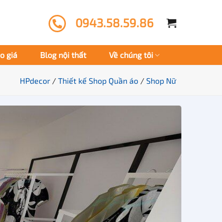
0943.58.59.86
o giá
Blog nội thất
Về chúng tôi
HPdecor
/
Thiết kế Shop Quần áo
/
Shop Nữ