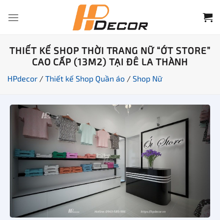
Chuyển
đến
nội
dung
THIẾT KẾ SHOP THỜI TRANG NỮ “ỚT STORE”
CAO CẤP (13M2) TẠI ĐÊ LA THÀNH
HPdecor
/
Thiết kế Shop Quần áo
/
Shop Nữ