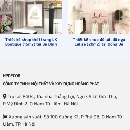
Thiết kế shop thời trang LK
Thiết kế shop đồ lót, đồ ngủ
Boutique (15m2) tại Ba Đình
Lalisa (20m2) tại Đống Đa
HPDECOR
CÔNG TY TNHH NỘI THẤT VÀ XÂY DỰNG HOÀNG PHÁT
Trụ sở: P404, Tòa nhà Thắng Lợi, Ngõ 49 Lê Đức Thọ,
P.Mỹ Đình 2, Q.Nam Từ Liêm, Hà Nội
Xưởng sản xuất: Số 100 đường K2, P.Phú Đô, Q.Nam Từ
Liêm, TP.Hà Nội