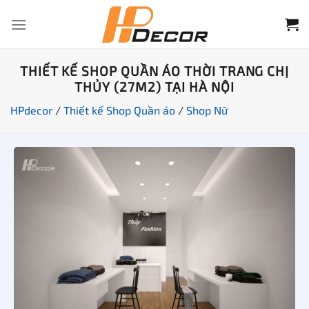
Chuyển
đến
nội
dung
THIẾT KẾ SHOP QUẦN ÁO THỜI TRANG CHỊ
THỦY (27M2) TẠI HÀ NỘI
HPdecor
/
Thiết kế Shop Quần áo
/
Shop Nữ