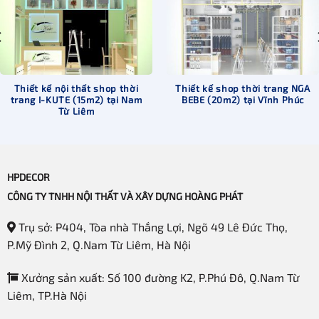
Thiết kế nội thất shop thời
Thiết kế shop thời trang NGA
trang I-KUTE (15m2) tại Nam
BEBE (20m2) tại Vĩnh Phúc
Từ Liêm
HPDECOR
CÔNG TY TNHH NỘI THẤT VÀ XÂY DỰNG HOÀNG PHÁT
Trụ sở: P404, Tòa nhà Thắng Lợi, Ngõ 49 Lê Đức Thọ,
P.Mỹ Đình 2, Q.Nam Từ Liêm, Hà Nội
Xưởng sản xuất: Số 100 đường K2, P.Phú Đô, Q.Nam Từ
Liêm, TP.Hà Nội