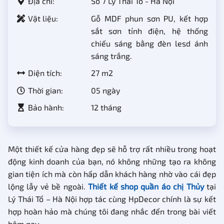
Địa chỉ:
Số 7 Lý Thái Tổ - Hà Nội
Vật liệu:
Gỗ MDF phun sơn PU, kết hợp
sắt sơn tỉnh điện, hệ thống
chiếu sáng bằng đèn lesd ánh
sáng trắng.
Diện tích:
27 m2
Thời gian:
05 ngày
Bảo hành:
12 tháng
Một thiết kế cửa hàng đẹp sẽ hỗ trợ rất nhiều trong hoạt
động kinh doanh của bạn, nó không những tạo ra không
gian tiện ích mà còn hấp dẫn khách hàng nhờ vào cái đẹp
lộng lẫy vẻ bề ngoài.
Thiết kế shop quần áo chị Thủy
tại
Lý Thái Tổ – Hà Nội hợp tác cùng HpDecor chính là sự kết
hợp hoàn hảo mà chúng tôi đang nhắc đến trong bài viết
hôm nay.