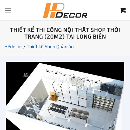
Chuyển
đến
nội
dung
THIẾT KẾ THI CÔNG NỘI THẤT SHOP THỜI
TRANG (20M2) TẠI LONG BIÊN
HPdecor
/
Thiết kế Shop Quần áo