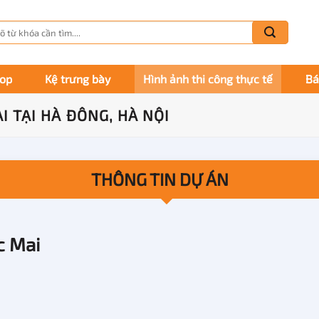
m
m:
hop
Kệ trưng bày
Hình ảnh thi công thực tế
Bá
I TẠI HÀ ĐÔNG, HÀ NỘI
THÔNG TIN DỰ ÁN
c Mai