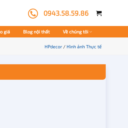
0943.58.59.86
o giá
Blog nội thất
Về chúng tôi
HPdecor
/
Hình ảnh Thực tế