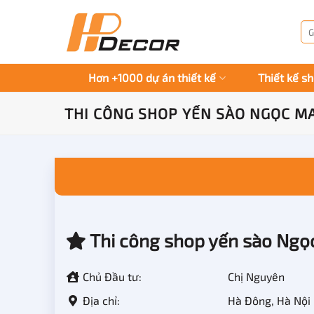
Chuyển
đến
Tì
kiế
nội
dung
Hơn +1000 dự án thiết kế
Thiết kế s
THI CÔNG SHOP YẾN SÀO NGỌC MA
Thi công shop yến sào Ngọ
Chủ Đầu tư:
Chị Nguyên
Địa chỉ:
Hà Đông, Hà Nội